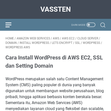
VASSTEN
HOME
/
AMAZON WEB SERVICES
/
AWS
/
AWS EC2
/
CLOUD SERVER
/
DOMAIN
/
INSTALL WORDPRESS
/
LETS ENCRYPT
/
SSL
/
WORDPRESS
/
WORDPRESS AWS
Cara Install WordPress di AWS EC2, SSL
dan Setting Domain
WordPress merupakan salah satu Content Management
System (CMS) paling populer di dunia yang banyak
digunakan untuk membangun website perusahaan, blog
pribadi, hingga aplikasi berbasis konten berskala besar.
Sementara itu, Amazon Web Services (AWS)
menyediakan layanan cloud yang fleksibel dan scalable,