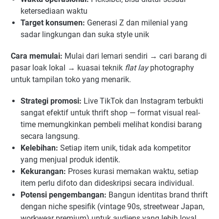
ketersediaan waktu
Target konsumen:
Generasi Z dan milenial yang
sadar lingkungan dan suka style unik
Cara memulai:
Mulai dari lemari sendiri → cari barang di
pasar loak lokal → kuasai teknik
flat lay
photography
untuk tampilan toko yang menarik.
Strategi promosi:
Live TikTok dan Instagram terbukti
sangat efektif untuk thrift shop — format visual real-
time memungkinkan pembeli melihat kondisi barang
secara langsung.
Kelebihan:
Setiap item unik, tidak ada kompetitor
yang menjual produk identik.
Kekurangan:
Proses kurasi memakan waktu, setiap
item perlu difoto dan dideskripsi secara individual.
Potensi pengembangan:
Bangun identitas brand thrift
dengan niche spesifik (vintage 90s, streetwear Japan,
workwear premium) untuk audiens yang lebih loyal.