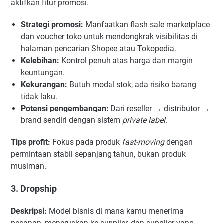
aktifkan fitur promosi.
Strategi promosi:
Manfaatkan flash sale marketplace
dan voucher toko untuk mendongkrak visibilitas di
halaman pencarian Shopee atau Tokopedia.
Kelebihan:
Kontrol penuh atas harga dan margin
keuntungan.
Kekurangan:
Butuh modal stok, ada risiko barang
tidak laku.
Potensi pengembangan:
Dari reseller → distributor →
brand sendiri dengan sistem
private label
.
Tips profit:
Fokus pada produk
fast-moving
dengan
permintaan stabil sepanjang tahun, bukan produk
musiman.
3. Dropship
Deskripsi:
Model bisnis di mana kamu menerima
pesanan, meneruskan ke supplier, dan supplier yang