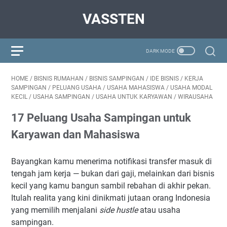
VASSTEN
HOME
/
BISNIS RUMAHAN
/
BISNIS SAMPINGAN
/
IDE BISNIS
/
KERJA
SAMPINGAN
/
PELUANG USAHA
/
USAHA MAHASISWA
/
USAHA MODAL
KECIL
/
USAHA SAMPINGAN
/
USAHA UNTUK KARYAWAN
/
WIRAUSAHA
17 Peluang Usaha Sampingan untuk
Karyawan dan Mahasiswa
Bayangkan kamu menerima notifikasi transfer masuk di
tengah jam kerja — bukan dari gaji, melainkan dari bisnis
kecil yang kamu bangun sambil rebahan di akhir pekan.
Itulah realita yang kini dinikmati jutaan orang Indonesia
yang memilih menjalani
side hustle
atau usaha
sampingan.