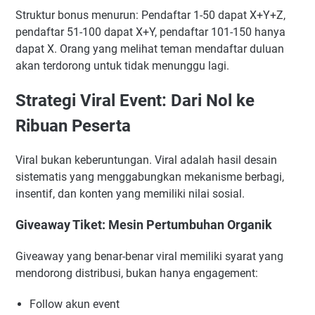
Struktur bonus menurun: Pendaftar 1-50 dapat X+Y+Z,
pendaftar 51-100 dapat X+Y, pendaftar 101-150 hanya
dapat X. Orang yang melihat teman mendaftar duluan
akan terdorong untuk tidak menunggu lagi.
Strategi Viral Event: Dari Nol ke
Ribuan Peserta
Viral bukan keberuntungan. Viral adalah hasil desain
sistematis yang menggabungkan mekanisme berbagi,
insentif, dan konten yang memiliki nilai sosial.
Giveaway Tiket: Mesin Pertumbuhan Organik
Giveaway yang benar-benar viral memiliki syarat yang
mendorong distribusi, bukan hanya engagement:
Follow akun event