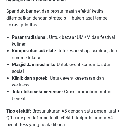
Spanduk, banner, dan brosur masih efektif ketika
ditempatkan dengan strategis — bukan asal tempel.
Lokasi prioritas:
Pasar tradisional:
Untuk bazaar UMKM dan festival
kuliner
Kampus dan sekolah:
Untuk workshop, seminar, dan
acara edukasi
Masjid dan musholla:
Untuk event komunitas dan
sosial
Klinik dan apotek:
Untuk event kesehatan dan
wellness
Toko-toko sekitar venue:
Cross-promotion mutual
benefit
Tips efektif:
Brosur ukuran A5 dengan satu pesan kuat +
QR code pendaftaran lebih efektif daripada brosur A4
penuh teks yang tidak dibaca.