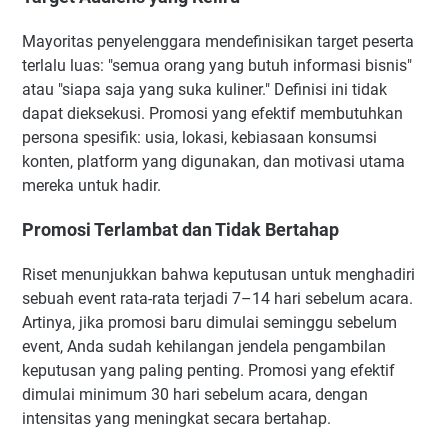
Mayoritas penyelenggara mendefinisikan target peserta
terlalu luas: "semua orang yang butuh informasi bisnis"
atau "siapa saja yang suka kuliner." Definisi ini tidak
dapat dieksekusi. Promosi yang efektif membutuhkan
persona spesifik: usia, lokasi, kebiasaan konsumsi
konten, platform yang digunakan, dan motivasi utama
mereka untuk hadir.
Promosi Terlambat dan Tidak Bertahap
Riset menunjukkan bahwa keputusan untuk menghadiri
sebuah event rata-rata terjadi 7–14 hari sebelum acara.
Artinya, jika promosi baru dimulai seminggu sebelum
event, Anda sudah kehilangan jendela pengambilan
keputusan yang paling penting. Promosi yang efektif
dimulai minimum 30 hari sebelum acara, dengan
intensitas yang meningkat secara bertahap.