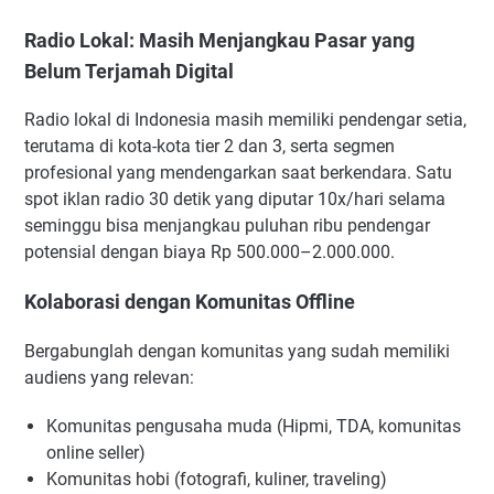
Radio Lokal: Masih Menjangkau Pasar yang
Belum Terjamah Digital
Radio lokal di Indonesia masih memiliki pendengar setia,
terutama di kota-kota tier 2 dan 3, serta segmen
profesional yang mendengarkan saat berkendara. Satu
spot iklan radio 30 detik yang diputar 10x/hari selama
seminggu bisa menjangkau puluhan ribu pendengar
potensial dengan biaya Rp 500.000–2.000.000.
Kolaborasi dengan Komunitas Offline
Bergabunglah dengan komunitas yang sudah memiliki
audiens yang relevan:
Komunitas pengusaha muda (Hipmi, TDA, komunitas
online seller)
Komunitas hobi (fotografi, kuliner, traveling)