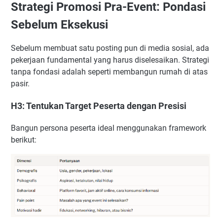
Strategi Promosi Pra-Event: Pondasi
Sebelum Eksekusi
Sebelum membuat satu posting pun di media sosial, ada
pekerjaan fundamental yang harus diselesaikan. Strategi
tanpa fondasi adalah seperti membangun rumah di atas
pasir.
H3: Tentukan Target Peserta dengan Presisi
Bangun persona peserta ideal menggunakan framework
berikut: