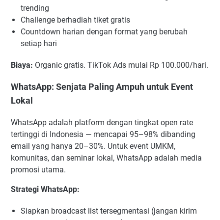
trending
Challenge berhadiah tiket gratis
Countdown harian dengan format yang berubah
setiap hari
Biaya:
Organic gratis. TikTok Ads mulai Rp 100.000/hari.
WhatsApp: Senjata Paling Ampuh untuk Event
Lokal
WhatsApp adalah platform dengan tingkat open rate
tertinggi di Indonesia — mencapai 95–98% dibanding
email yang hanya 20–30%. Untuk event UMKM,
komunitas, dan seminar lokal, WhatsApp adalah media
promosi utama.
Strategi WhatsApp:
Siapkan broadcast list tersegmentasi (jangan kirim