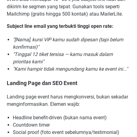
dikirim ke segmen yang tepat. Gunakan tools seperti
Mailchimp (gratis hingga 500 kontak) atau MailerLite.
Subject line email yang terbukti tinggi open rate:
"[Nama], kursi VIP kamu sudah dipesan (tapi belum
konfirmasi)"
"Tinggal 12 tiket tersisa — kamu masuk dalam
prioritas kami"
"Kami hampir tidak mengundang kamu ke event ini..."
Landing Page dan SEO Event
Landing page event harus mengkonversi, bukan sekadar
menginformasikan. Elemen wajib:
Headline benefit-driven (bukan nama event)
Countdown timer
Social proof (foto event sebelumnya/testimonial)