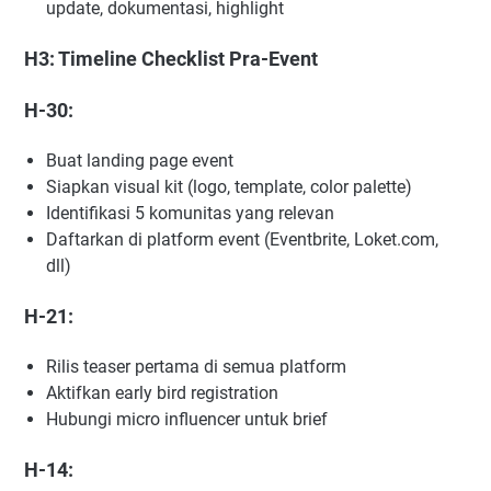
update, dokumentasi, highlight
H3: Timeline Checklist Pra-Event
H-30:
Buat landing page event
Siapkan visual kit (logo, template, color palette)
Identifikasi 5 komunitas yang relevan
Daftarkan di platform event (Eventbrite, Loket.com,
dll)
H-21:
Rilis teaser pertama di semua platform
Aktifkan early bird registration
Hubungi micro influencer untuk brief
H-14: