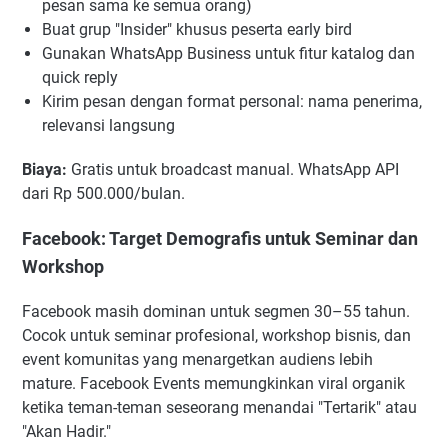
pesan sama ke semua orang)
Buat grup "Insider" khusus peserta early bird
Gunakan WhatsApp Business untuk fitur katalog dan
quick reply
Kirim pesan dengan format personal: nama penerima,
relevansi langsung
Biaya:
Gratis untuk broadcast manual. WhatsApp API
dari Rp 500.000/bulan.
Facebook: Target Demografis untuk Seminar dan
Workshop
Facebook masih dominan untuk segmen 30–55 tahun.
Cocok untuk seminar profesional, workshop bisnis, dan
event komunitas yang menargetkan audiens lebih
mature. Facebook Events memungkinkan viral organik
ketika teman-teman seseorang menandai "Tertarik" atau
"Akan Hadir."