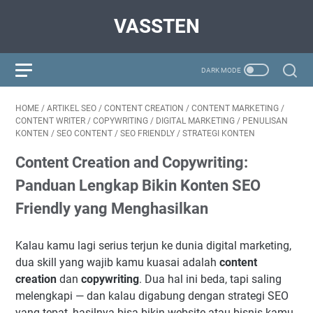
VASSTEN
HOME
/
ARTIKEL SEO
/
CONTENT CREATION
/
CONTENT MARKETING
/
CONTENT WRITER
/
COPYWRITING
/
DIGITAL MARKETING
/
PENULISAN
KONTEN
/
SEO CONTENT
/
SEO FRIENDLY
/
STRATEGI KONTEN
Content Creation and Copywriting:
Panduan Lengkap Bikin Konten SEO
Friendly yang Menghasilkan
Kalau kamu lagi serius terjun ke dunia digital marketing,
dua skill yang wajib kamu kuasai adalah
content
creation
dan
copywriting
. Dua hal ini beda, tapi saling
melengkapi — dan kalau digabung dengan strategi SEO
yang tepat, hasilnya bisa bikin website atau bisnis kamu