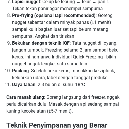
Lapisi nugget
: Celup ke tepung → telur → panir.
Tekan-tekan panir agar menempel sempurna
Pre-frying (opsional tapi recommended)
: Goreng
nugget sebentar dalam minyak panas (±1 menit)
sampai kulit bagian luar set tapi belum matang
sempurna. Angkat dan tiriskan
Bekukan dengan teknik IQF
: Tata nugget di loyang,
jangan tumpuk. Freezing selama 2 jam sampai beku
keras. Ini namanya Individual Quick Freezing—bikin
nugget nggak lengket satu sama lain
Packing
: Setelah beku keras, masukkan ke ziplock,
keluarkan udara, label dengan tanggal produksi
Daya tahan
: 2-3 bulan di suhu -18°C
Cara masak ulang
: Goreng langsung dari freezer, nggak
perlu dicairkan dulu. Masak dengan api sedang sampai
kuning kecokelatan (±5-7 menit).
Teknik Penyimpanan yang Benar