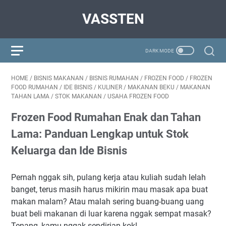
VASSTEN
HOME
/
BISNIS MAKANAN
/
BISNIS RUMAHAN
/
FROZEN FOOD
/
FROZEN
FOOD RUMAHAN
/
IDE BISNIS
/
KULINER
/
MAKANAN BEKU
/
MAKANAN
TAHAN LAMA
/
STOK MAKANAN
/
USAHA FROZEN FOOD
Frozen Food Rumahan Enak dan Tahan
Lama: Panduan Lengkap untuk Stok
Keluarga dan Ide Bisnis
Pernah nggak sih, pulang kerja atau kuliah sudah lelah
banget, terus masih harus mikirin mau masak apa buat
makan malam? Atau malah sering buang-buang uang
buat beli makanan di luar karena nggak sempat masak?
Tenang, kamu nggak sendirian kok!