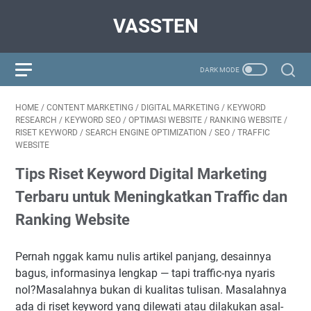
VASSTEN
HOME
/
CONTENT MARKETING
/
DIGITAL MARKETING
/
KEYWORD
RESEARCH
/
KEYWORD SEO
/
OPTIMASI WEBSITE
/
RANKING WEBSITE
/
RISET KEYWORD
/
SEARCH ENGINE OPTIMIZATION
/
SEO
/
TRAFFIC
WEBSITE
Tips Riset Keyword Digital Marketing
Terbaru untuk Meningkatkan Traffic dan
Ranking Website
Pernah nggak kamu nulis artikel panjang, desainnya
bagus, informasinya lengkap — tapi traffic-nya nyaris
nol?Masalahnya bukan di kualitas tulisan. Masalahnya
ada di riset keyword yang dilewati atau dilakukan asal-