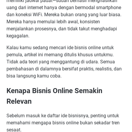
memiliki jadwal padat—sudah berhasil menghasilkan
Cara Memilih Bisnis Online yang Tepat untuk Kamu
uang dari internet hanya dengan bermodal smartphone
dan koneksi WiFi. Mereka bukan orang yang luar biasa.
15 Ide Bisnis Online untuk Pemula yang Bisa Dimulai
Sekarang
Mereka hanya memulai lebih awal, konsisten
menjalankan prosesnya, dan tidak takut menghadapi
1. Affiliate Marketing — Komisi Tanpa Stok Barang
kegagalan.
2. Jualan Produk Digital — Kerja Sekali, Jual Berkali-kali
3. Dropshipping — Jualan Tanpa Stok
Kalau kamu sedang mencari ide bisnis online untuk
pemula, artikel ini memang ditulis khusus untukmu.
4. Menjadi Content Creator
Tidak ada teori yang menggantung di udara. Semua
5. Jasa Desain Grafis
pembahasan di dalamnya bersifat praktis, realistis, dan
6. Freelance Writing dan Copywriting
bisa langsung kamu coba.
7. Jasa Social Media Management
Kenapa Bisnis Online Semakin
8. Berjualan di Marketplace — Shopee dan Tokopedia
9. Kursus Online dan Jasa Pelatihan
Relevan
10. Reseller Produk Fashion atau Kosmetik
11. Jasa Pengelolaan Iklan Digital (Google Ads &
Sebelum masuk ke daftar ide bisnisnya, penting untuk
Facebook Ads)
memahami mengapa bisnis online bukan sekadar tren
12. Menjadi Virtual Assistant
sesaat.