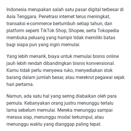
13. Jual Foto dan Video Stock
Indonesia merupakan salah satu pasar digital terbesar di
14. Podcasting
Asia Tenggara. Penetrasi internet terus meningkat,
15. Jasa Penerjemah dan Transkripsi
transaksi e-commerce bertumbuh setiap tahun, dan
platform seperti TikTok Shop, Shopee, serta Tokopedia
Tools yang Wajib Dimiliki Pemula Bisnis Online
membuka peluang yang hampir tidak memiliki batas
Untuk Desain dan Konten Visual
bagi siapa pun yang ingin memulai.
Untuk Produktivitas dan Manajemen
Yang lebih menarik, biaya untuk memulai bisnis online
Untuk Riset dan SEO
jauh lebih rendah dibandingkan bisnis konvensional.
Untuk AI dan Efisiensi
Kamu tidak perlu menyewa ruko, menyediakan stok
Strategi Promosi Gratis untuk Pemula
barang dalam jumlah besar, atau merekrut pegawai sejak
1. Manfaatkan Media Sosial Organik
hari pertama.
2. Bergabung dengan Komunitas Online
Namun, ada satu hal yang sering diabaikan oleh para
3. Gunakan WhatsApp Marketing
pemula. Kebanyakan orang justru menunggu terlalu
4. Optimasi Profil Marketplace
lama sebelum memulai. Mereka menunggu sampai
5. Kolaborasi dengan Sesama Pemula
merasa siap, menunggu modal terkumpul, atau
menunggu waktu yang dianggap paling tepat.
Cara Mendapatkan Pelanggan Pertama