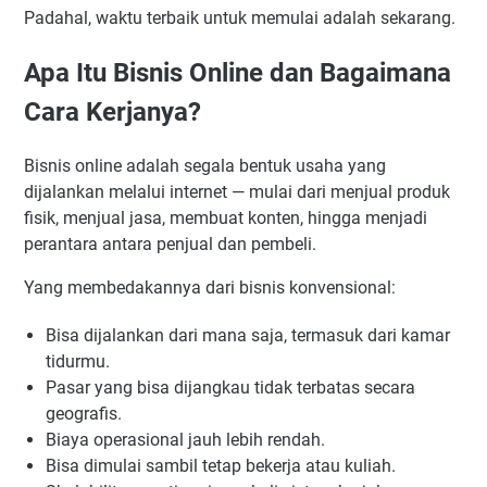
Cara Meningkatkan Penghasilan dari Bisnis Online
Padahal, waktu terbaik untuk memulai adalah sekarang.
FAQ — Pertanyaan yang Sering Ditanya
Apa Itu Bisnis Online dan Bagaimana
Apa bisnis online yang paling cocok untuk pemula?
Berapa modal minimal untuk memulai bisnis online?
Cara Kerjanya?
Apakah bisnis online bisa dilakukan sambil bekerja?
Bisnis online adalah segala bentuk usaha yang
Berapa lama sampai bisa menghasilkan uang dari bisnis
online?
dijalankan melalui internet — mulai dari menjual produk
fisik, menjual jasa, membuat konten, hingga menjadi
Bisnis online apa yang paling cepat menghasilkan?
perantara antara penjual dan pembeli.
Apakah perlu website untuk memulai bisnis online?
Kesimpulan — Mulailah Hari Ini, Bukan Besok
Yang membedakannya dari bisnis konvensional:
Bisa dijalankan dari mana saja, termasuk dari kamar
tidurmu.
Pasar yang bisa dijangkau tidak terbatas secara
geografis.
Biaya operasional jauh lebih rendah.
Bisa dimulai sambil tetap bekerja atau kuliah.