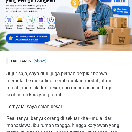
DAFTAR ISI
(show)
Kenapa Bisnis Online Semakin Relevan
Jujur saja, saya dulu juga pernah berpikir bahwa
Apa Itu Bisnis Online dan Bagaimana Cara Kerjanya?
memulai bisnis online membutuhkan modal jutaan
Kesalahan Umum yang Sering Dilakukan Pemula
rupiah, memiliki tim besar, dan menguasai berbagai
keahlian teknis yang rumit.
1. Mencoba Terlalu Banyak Sekaligus
2. Mengharapkan Hasil Instan
Ternyata, saya salah besar.
3. Tidak Memahami Target Pasar
Realitanya, banyak orang di sekitar kita—mulai dari
4. Takut Promosi
mahasiswa, ibu rumah tangga, hingga karyawan yang
5. Tidak Konsisten dengan Konten atau Komunikasi