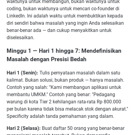
waktunya untuk membangun, bukan waktunya untuk
Mendapatkan Investor?
coding, bukan waktunya untuk mencari co-founder di
9. Bagaimana Cara Memilih antara Angel Investor dan VC
LinkedIn. Ini adalah waktu untuk membuktikan kepada
untuk Pendekatan Pertama?
diri sendiri bahwa masalah yang ingin Anda selesaikan
10. Apa Tanda Bahwa Saya Sudah Benar-Benar Siap
benar-benar ada — dan cukup menyakitkan untuk
untuk Mulai Pitching ke Investor Serius?
diselesaikan.
Minggu 1 — Hari 1 hingga 7: Mendefinisikan
Masalah dengan Presisi Bedah
Hari 1 (Senin):
Tulis pernyataan masalah dalam satu
kalimat. Bukan solusi, bukan produk — hanya masalah.
Contoh yang salah: "Kami membangun aplikasi untuk
membantu UMKM." Contoh yang benar: "Pedagang
warung di kota Tier 2 kehilangan rata-rata Rp 800.000
per bulan karena tidak bisa melacak stok dengan akurat."
Specificity adalah tanda pemahaman yang dalam.
Hari 2 (Selasa):
Buat daftar 50 orang yang benar-benar