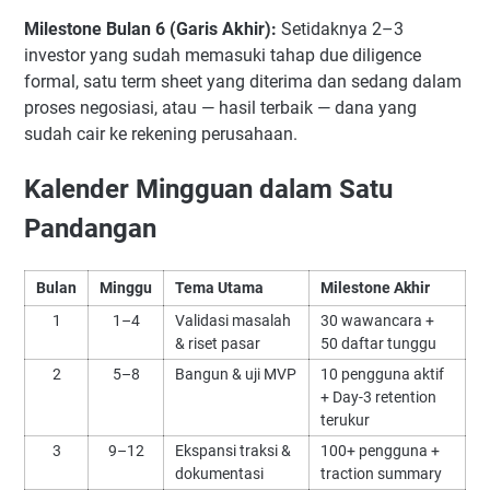
Milestone Bulan 6 (Garis Akhir):
Setidaknya 2–3
investor yang sudah memasuki tahap due diligence
formal, satu term sheet yang diterima dan sedang dalam
proses negosiasi, atau — hasil terbaik — dana yang
sudah cair ke rekening perusahaan.
Kalender Mingguan dalam Satu
Pandangan
Bulan
Minggu
Tema Utama
Milestone Akhir
1
1–4
Validasi masalah
30 wawancara +
& riset pasar
50 daftar tunggu
2
5–8
Bangun & uji MVP
10 pengguna aktif
+ Day-3 retention
terukur
3
9–12
Ekspansi traksi &
100+ pengguna +
dokumentasi
traction summary