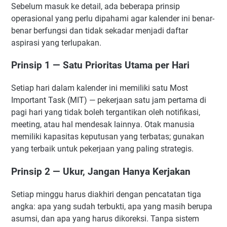
Sebelum masuk ke detail, ada beberapa prinsip
Sistematis
operasional yang perlu dipahami agar kalender ini benar-
Minggu 23–24 — Hari 166 hingga 180: Negosiasi dan
benar berfungsi dan tidak sekadar menjadi daftar
Closing
aspirasi yang terlupakan.
Kalender Mingguan dalam Satu Pandangan
Lima Kebiasaan Harian yang Membedakan Founder Biasa
Prinsip 1 — Satu Prioritas Utama per Hari
dari Founder yang Dapat Dana
1. Satu Jam Pertama untuk Pekerjaan Paling Strategis
Setiap hari dalam kalender ini memiliki satu Most
Important Task (MIT) — pekerjaan satu jam pertama di
2. Catat Satu Pembelajaran Setiap Hari
pagi hari yang tidak boleh tergantikan oleh notifikasi,
3. Satu Outreach Jaringan per Hari
meeting, atau hal mendesak lainnya. Otak manusia
4. Review Metrik Setiap Pagi
memiliki kapasitas keputusan yang terbatas; gunakan
5. Tidur Cukup dan Bergerak
yang terbaik untuk pekerjaan yang paling strategis.
Hal-Hal yang Bisa Memundurkan Jadwal (dan Cara
Mengatasinya)
Prinsip 2 — Ukur, Jangan Hanya Kerjakan
Penolakan Bertubi-tubi di Bulan Keenam
Setiap minggu harus diakhiri dengan pencatatan tiga
Co-Founder atau Anggota Tim Kunci Mengundurkan Diri
angka: apa yang sudah terbukti, apa yang masih berupa
Produk Tidak Mendapatkan Traksi yang Diharapkan
asumsi, dan apa yang harus dikoreksi. Tanpa sistem