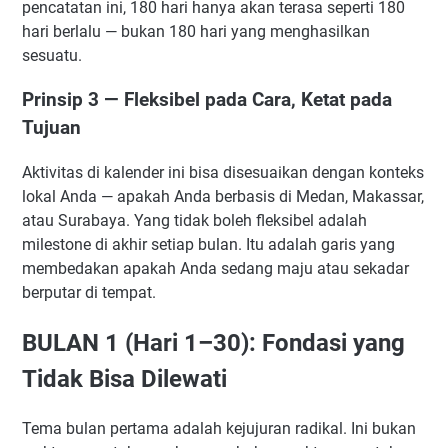
Runway Habis Sebelum Deal Selesai
pencatatan ini, 180 hari hanya akan terasa seperti 180
hari berlalu — bukan 180 hari yang menghasilkan
Kesimpulan: 180 Hari adalah Komitmen, Bukan Janji
sesuatu.
FAQ — 10 Pertanyaan yang Sering Diajukan
1. Apakah Saya Harus Mengikuti Kalender Ini Secara
Prinsip 3 — Fleksibel pada Cara, Ketat pada
Ketat atau Boleh Menyesuaikan?
Tujuan
2. Bagaimana Jika Saya Masih Bekerja Full-Time Saat
Menjalankan Kalender Ini?
Aktivitas di kalender ini bisa disesuaikan dengan konteks
3. Berapa Jumlah Investor yang Ideal untuk Dihubungi
lokal Anda — apakah Anda berbasis di Medan, Makassar,
Secara Bersamaan?
atau Surabaya. Yang tidak boleh fleksibel adalah
4. Apakah Saya Perlu Co-Founder untuk Menjalankan
milestone di akhir setiap bulan. Itu adalah garis yang
Proses Ini?
membedakan apakah Anda sedang maju atau sekadar
5. Apa yang Harus Dilakukan Jika di Akhir Bulan Ketiga
berputar di tempat.
Traksi Masih Sangat Kecil?
BULAN 1 (Hari 1–30): Fondasi yang
6. Apakah Program Akselerasi Bisa Menggantikan
Kalender Ini?
Tidak Bisa Dilewati
7. Bagaimana Cara Memastikan Saya Tidak Kehabisan
Uang Pribadi Selama 6 Bulan Ini?
Tema bulan pertama adalah kejujuran radikal. Ini bukan
8. Apakah Perlu Hadir Secara Fisik di Jakarta untuk Bisa