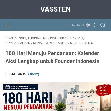
VASSTEN
HOME
/
BISNIS
/
FUNDRAISING
/
INVESTOR
/
KEUANGAN
/
KEWIRAUSAHAAN
/
MANAJEMEN
/
STARTUP
/
STRATEGI BISNIS
180 Hari Menuju Pendanaan: Kalender
Aksi Lengkap untuk Founder Indonesia
DAFTAR ISI
(show)
Waktu Adalah Sumber Daya yang Paling Tidak Bisa
Dikembalikan
Cara Membaca dan Menggunakan Kalender Ini
Prinsip 1 — Satu Prioritas Utama per Hari
Prinsip 2 — Ukur, Jangan Hanya Kerjakan