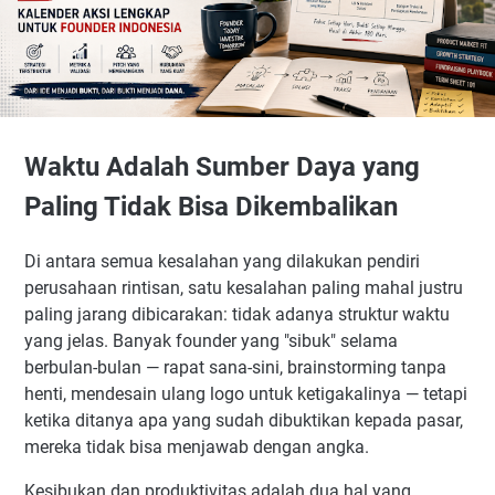
Prinsip 3 — Fleksibel pada Cara, Ketat pada Tujuan
BULAN 1 (Hari 1–30): Fondasi yang Tidak Bisa Dilewati
Minggu 1 — Hari 1 hingga 7: Mendefinisikan Masalah
dengan Presisi Bedah
Minggu 2 — Hari 8 hingga 14: Mendalami Lapangan
Waktu Adalah Sumber Daya yang
Minggu 3 — Hari 15 hingga 21: Sintesis dan Hipotesis
Paling Tidak Bisa Dikembalikan
Minggu 4 — Hari 22 hingga 30: Validasi Hipotesis Solusi
BULAN 2 (Hari 31–60): Dari Hipotesis ke Produk Nyata
Di antara semua kesalahan yang dilakukan pendiri
Minggu 5–6 — Hari 31 hingga 45: Membangun MVP yang
perusahaan rintisan, satu kesalahan paling mahal justru
Tepat Sasaran
paling jarang dibicarakan: tidak adanya struktur waktu
Minggu 7–8 — Hari 46 hingga 60: Uji, Perbaiki, Ulangi
yang jelas. Banyak founder yang "sibuk" selama
BULAN 2 (Hari 31–60): Dari Hipotesis ke Produk Nyata
berbulan-bulan — rapat sana-sini, brainstorming tanpa
Minggu 5–6 — Hari 31 hingga 45: Membangun MVP yang
henti, mendesain ulang logo untuk ketigakalinya — tetapi
Tepat Sasaran
ketika ditanya apa yang sudah dibuktikan kepada pasar,
Minggu 7–8 — Hari 46 hingga 60: Uji, Perbaiki, Ulangi
mereka tidak bisa menjawab dengan angka.
BULAN 3 (Hari 61–90): Membangun Traksi yang Berbicara
Kesibukan dan produktivitas adalah dua hal yang