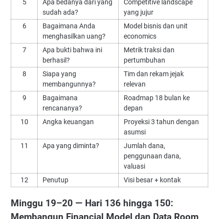
5
Apa bedanya dari yang
Competitive landscape
sudah ada?
yang jujur
6
Bagaimana Anda
Model bisnis dan unit
menghasilkan uang?
economics
7
Apa bukti bahwa ini
Metrik traksi dan
berhasil?
pertumbuhan
8
Siapa yang
Tim dan rekam jejak
membangunnya?
relevan
9
Bagaimana
Roadmap 18 bulan ke
rencananya?
depan
10
Angka keuangan
Proyeksi 3 tahun dengan
asumsi
11
Apa yang diminta?
Jumlah dana,
penggunaan dana,
valuasi
12
Penutup
Visi besar + kontak
Minggu 19–20 — Hari 136 hingga 150:
Membangun Financial Model dan Data Room