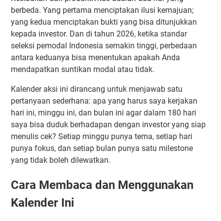
Minggu 9–10 — Hari 61 hingga 75: Ekspansi Pengguna
berbeda. Yang pertama menciptakan ilusi kemajuan;
Awal
yang kedua menciptakan bukti yang bisa ditunjukkan
Minggu 11–12 — Hari 76 hingga 90: Dokumentasi Traksi
kepada investor. Dan di tahun 2026, ketika standar
untuk Investor
seleksi pemodal Indonesia semakin tinggi, perbedaan
BULAN 4 (Hari 91–120): Membangun Jaringan Investor
antara keduanya bisa menentukan apakah Anda
Secara Strategis
mendapatkan suntikan modal atau tidak.
Minggu 13–14 — Hari 91 hingga 105: Pemetaan
Kalender aksi ini dirancang untuk menjawab satu
Ekosistem Investor
pertanyaan sederhana: apa yang harus saya kerjakan
Minggu 15–16 — Hari 106 hingga 120: Memulai
hari ini, minggu ini, dan bulan ini agar dalam 180 hari
Percakapan Pertama
saya bisa duduk berhadapan dengan investor yang siap
BULAN 5 (Hari 121–150): Menyempurnakan Narasi dan
menulis cek? Setiap minggu punya tema, setiap hari
Materi Pitch
punya fokus, dan setiap bulan punya satu milestone
Minggu 17–18 — Hari 121 hingga 135: Membangun Pitch
yang tidak boleh dilewatkan.
Deck yang Benar
Minggu 19–20 — Hari 136 hingga 150: Membangun
Cara Membaca dan Menggunakan
Financial Model dan Data Room
Kalender Ini
BULAN 6 (Hari 151–180): Eksekusi Fundraising dan Closing
Minggu 21–22 — Hari 151 hingga 165: Pitching dengan