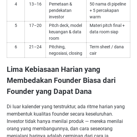
4
13–16
Pemetaan &
50 nama di pipeline
pendekatan
+ 5 percakapan
investor
warm
5
17–20
Pitch deck, model
Materi pitch final +
keuangan & data
data room siap
room
6
21–24
Pitching,
Term sheet / dana
negosiasi, closing
cair
Lima Kebiasaan Harian yang
Membedakan Founder Biasa dari
Founder yang Dapat Dana
Di luar kalender yang terstruktur, ada ritme harian yang
membentuk kualitas founder secara keseluruhan.
Investor tidak hanya menilai produk — mereka menilai
orang yang membangunnya, dan cara seseorang
menjalani harinya adalah cerminan dari cara ia