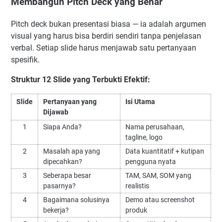
Membangun Pitch Deck yang Benar
Pitch deck bukan presentasi biasa — ia adalah argumen
visual yang harus bisa berdiri sendiri tanpa penjelasan
verbal. Setiap slide harus menjawab satu pertanyaan
spesifik.
Struktur 12 Slide yang Terbukti Efektif:
Slide
Pertanyaan yang
Isi Utama
Dijawab
1
Siapa Anda?
Nama perusahaan,
tagline, logo
2
Masalah apa yang
Data kuantitatif + kutipan
dipecahkan?
pengguna nyata
3
Seberapa besar
TAM, SAM, SOM yang
pasarnya?
realistis
4
Bagaimana solusinya
Demo atau screenshot
bekerja?
produk