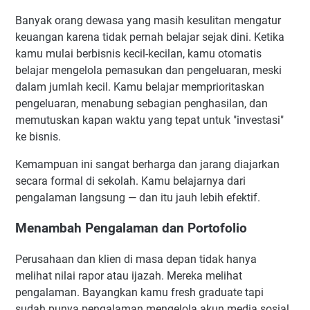
1. Apakah pelajar benar-benar bisa memulai bisnis tanpa
Banyak orang dewasa yang masih kesulitan mengatur
modal?
keuangan karena tidak pernah belajar sejak dini. Ketika
2. Bisnis apa yang paling cocok untuk anak sekolah SMP
kamu mulai berbisnis kecil-kecilan, kamu otomatis
atau SMA?
belajar mengelola pemasukan dan pengeluaran, meski
3. Bagaimana cara menghasilkan uang dari internet bagi
dalam jumlah kecil. Kamu belajar memprioritaskan
pelajar tanpa pengalaman?
pengeluaran, menabung sebagian penghasilan, dan
4. Apakah bisnis online aman untuk pelajar?
memutuskan kapan waktu yang tepat untuk "investasi"
ke bisnis.
5. Berapa modal yang dibutuhkan untuk memulai usaha
pelajar?
Kemampuan ini sangat berharga dan jarang diajarkan
6. Bisakah berbisnis sambil tetap fokus sekolah?
secara formal di sekolah. Kamu belajarnya dari
7. Berapa lama sebelum mulai menghasilkan uang?
pengalaman langsung — dan itu jauh lebih efektif.
8. Apakah perlu izin orang tua untuk memulai bisnis?
Menambah Pengalaman dan Portofolio
9. Platform mana yang terbaik untuk mempromosikan
bisnis pelajar?
Perusahaan dan klien di masa depan tidak hanya
10. Apakah harus punya banyak follower dulu baru bisa
melihat nilai rapor atau ijazah. Mereka melihat
berbisnis?
pengalaman. Bayangkan kamu fresh graduate tapi
Mulailah Sekarang, Jangan Tunggu Sempurna
sudah punya pengalaman mengelola akun media sosial,