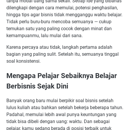
tanpa modal uang sama sekali. Setiap ide yang dibahas
15. Fotografer Freelance
dilengkapi dengan cara memulai, potensi penghasilan,
16. Menjual Foto Online
hingga tips agar bisnis tidak mengganggu waktu belajar.
17. Streamer Game
Tidak perlu buru-buru mencoba semuanya — cukup
temukan satu yang paling cocok dengan minat dan
18. Voice Over
kemampuanmu, lalu mulai dari sana.
19. Jasa Caption Instagram
20. Admin Marketplace
Karena percaya atau tidak, langkah pertama adalah
bagian yang paling sulit. Setelah itu, semuanya tinggal
21. Membuat Ebook Digital
soal konsistensi.
22. Menjual Template Canva
23. Membuka Jasa Pembuatan CV
Mengapa Pelajar Sebaiknya Belajar
24. Menjadi Affiliate Marketing
Berbisnis Sejak Dini
25. Menjadi Freelancer di Fiverr
Tips Memulai Bisnis untuk Pelajar agar Tidak Mengganggu
Banyak orang baru mulai berpikir soal bisnis setelah
Sekolah
lulus kuliah atau bahkan setelah bekerja beberapa tahun.
Buat Jadwal yang Jelas
Padahal, memulai lebih awal punya keuntungan yang
Mulai dari Satu Usaha Saja
tidak bisa dibeli dengan uang: waktu. Dan sebagai
Konsistensi Lebih Penting dari Semangat Awal
pelajar, kamu sedang berada di posisi terbaik untuk