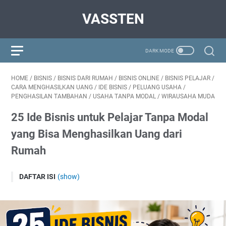
VASSTEN
HOME
/
BISNIS
/
BISNIS DARI RUMAH
/
BISNIS ONLINE
/
BISNIS PELAJAR
/
CARA MENGHASILKAN UANG
/
IDE BISNIS
/
PELUANG USAHA
/
PENGHASILAN TAMBAHAN
/
USAHA TANPA MODAL
/
WIRAUSAHA MUDA
25 Ide Bisnis untuk Pelajar Tanpa Modal
yang Bisa Menghasilkan Uang dari
Rumah
DAFTAR ISI
(show)
Mengapa Pelajar Sebaiknya Belajar Berbisnis Sejak Dini
Melatih Kemandirian Sejak Usia Muda
Belajar Mengelola Uang Lebih Awal