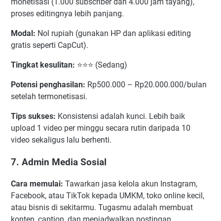
monetisasi (1.000 subscriber dan 4.000 jam tayang),
proses editingnya lebih panjang.
Modal:
Nol rupiah (gunakan HP dan aplikasi editing
gratis seperti CapCut).
Tingkat kesulitan:
⭐⭐⭐ (Sedang)
Potensi penghasilan:
Rp500.000 – Rp20.000.000/bulan
setelah termonetisasi.
Tips sukses:
Konsistensi adalah kunci. Lebih baik
upload 1 video per minggu secara rutin daripada 10
video sekaligus lalu berhenti.
7. Admin Media Sosial
Cara memulai:
Tawarkan jasa kelola akun Instagram,
Facebook, atau TikTok kepada UMKM, toko online kecil,
atau bisnis di sekitarmu. Tugasmu adalah membuat
konten, caption, dan menjadwalkan postingan.