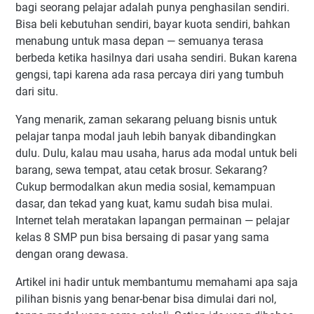
25 Ide Bisnis untuk Pelajar Tanpa Modal yang
bagi seorang pelajar adalah punya penghasilan sendiri.
Menguntungkan
Bisa beli kebutuhan sendiri, bayar kuota sendiri, bahkan
1. Menjadi Reseller
menabung untuk masa depan — semuanya terasa
berbeda ketika hasilnya dari usaha sendiri. Bukan karena
2. Menjadi Dropshipper
gengsi, tapi karena ada rasa percaya diri yang tumbuh
3. Shopee Affiliate
dari situ.
4. TikTok Affiliate
Yang menarik, zaman sekarang peluang bisnis untuk
5. Content Creator
pelajar tanpa modal jauh lebih banyak dibandingkan
6. YouTuber Pemula
dulu. Dulu, kalau mau usaha, harus ada modal untuk beli
7. Admin Media Sosial
barang, sewa tempat, atau cetak brosur. Sekarang?
8. Jasa Desain Canva
Cukup bermodalkan akun media sosial, kemampuan
9. Jasa Edit Video
dasar, dan tekad yang kuat, kamu sudah bisa mulai.
Internet telah meratakan lapangan permainan — pelajar
10. Penulis Artikel Freelance
kelas 8 SMP pun bisa bersaing di pasar yang sama
11. Blogger Pemula
dengan orang dewasa.
12. Tutor Online
Artikel ini hadir untuk membantumu memahami apa saja
13. Jasa Pengetikan
pilihan bisnis yang benar-benar bisa dimulai dari nol,
14. Jasa Pembuatan Presentasi