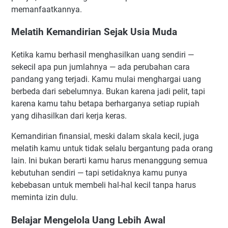
memanfaatkannya.
Manfaatkan Waktu Luang di Sekolah
Komunikasikan ke Orang Tua
Melatih Kemandirian Sejak Usia Muda
Kesalahan yang Sering Dilakukan Pelajar Saat Memulai
Bisnis
Ketika kamu berhasil menghasilkan uang sendiri —
Ingin Cepat Kaya
sekecil apa pun jumlahnya — ada perubahan cara
pandang yang terjadi. Kamu mulai menghargai uang
Tidak Konsisten
berbeda dari sebelumnya. Bukan karena jadi pelit, tapi
Menyerah Terlalu Cepat
karena kamu tahu betapa berharganya setiap rupiah
Tidak Mau Belajar
yang dihasilkan dari kerja keras.
Cara Mendapatkan Pelanggan Pertama
Kemandirian finansial, meski dalam skala kecil, juga
Mulai dari Lingkaran Terdekat
melatih kamu untuk tidak selalu bergantung pada orang
Manfaatkan WhatsApp Status
lain. Ini bukan berarti kamu harus menanggung semua
Aktif di Instagram dan TikTok
kebutuhan sendiri — tapi setidaknya kamu punya
Bergabung dengan Grup Facebook dan Komunitas
kebebasan untuk membeli hal-hal kecil tanpa harus
Online
meminta izin dulu.
Minta Referensi
Belajar Mengelola Uang Lebih Awal
FAQ (Pertanyaan yang Sering Ditanyakan)