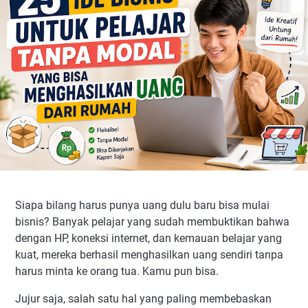
Menambah Pengalaman dan Portofolio
Membangun Mental Entrepreneur
Kelebihan Memulai Bisnis Tanpa Modal
Risiko yang Sangat Kecil
Bisa Dimulai dari Kamar Sendiri
Memanfaatkan Internet dan Smartphone
Mengapa Pelajar Sebaiknya Belajar Berbisnis Sejak Dini
Melatih Kemandirian Sejak Usia Muda
Belajar Mengelola Uang Lebih Awal
Menambah Pengalaman dan Portofolio
Siapa bilang harus punya uang dulu baru bisa mulai
Membangun Mental Entrepreneur
bisnis? Banyak pelajar yang sudah membuktikan bahwa
Kelebihan Memulai Bisnis Tanpa Modal
dengan HP, koneksi internet, dan kemauan belajar yang
Risiko yang Sangat Kecil
kuat, mereka berhasil menghasilkan uang sendiri tanpa
harus minta ke orang tua. Kamu pun bisa.
Bisa Dimulai dari Kamar Sendiri
Memanfaatkan Internet dan Smartphone
Jujur saja, salah satu hal yang paling membebaskan