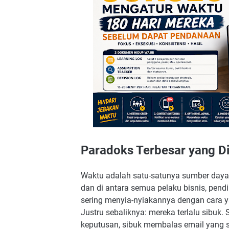
Blok Pagi: Waktu Sakral yang Tidak B
Blok Siang: Eksekusi, Pertemuan, dan
Blok Sore: Review, Dokumentasi, dan
Sistem Mingguan: Irama yang Menjaga
Mengelola Energi, Bukan Hanya Waktu
Energi Fisik
Energi Emosional
Energi Mental
Energi Tujuan
Jebakan Waktu yang Paling Berbahaya S
Paradoks Terbesar yang Di
Jebakan #1 — Meeting Creep
Jebakan #2 — Context Switching yang
Waktu adalah satu-satunya sumber daya y
Jebakan #3 — Optimisme Jadwal yang 
dan di antara semua pelaku bisnis, pend
Jebakan #4 — Mood-Driven Decision 
sering menyia-nyiakannya dengan cara y
Justru sebaliknya: mereka terlalu sibuk.
Jebakan #5 — Sunk Cost pada Aktivita
keputusan, sibuk membalas email yang s
Cara Berbeda Founder yang Berhasil M