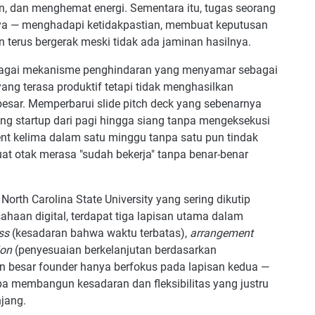
, dan menghemat energi. Sementara itu, tugas seorang
an review progress selama 180 hari?
nnya — menghadapi ketidakpastian, membuat keputusan
as ketika tim masih sangat kecil atau belum ada?
n terus bergerak meski tidak ada jaminan hasilnya.
proses fundraising untuk menghindari burnout?
bagai mekanisme penghindaran yang menyamar sebagai
t menerima banyak penolakan dari investor?
ang terasa produktif tetapi tidak menghasilkan
ng membantu manajemen waktu founder?
esar. Memperbarui slide pitch deck yang sebenarnya
ah sistem manajemen waktu yang digunakan sudah efektif?
ng startup dari pagi hingga siang tanpa mengeksekusi
ent kelima dalam satu minggu tanpa satu pun tindak
t otak merasa "sudah bekerja" tanpa benar-benar
 North Carolina State University yang sering dikutip
haan digital, terdapat tiga lapisan utama dalam
ss
(kesadaran bahwa waktu terbatas),
arrangement
ion
(penyesuaian berkelanjutan berdasarkan
n besar founder hanya berfokus pada lapisan kedua —
a membangun kesadaran dan fleksibilitas yang justru
jang.