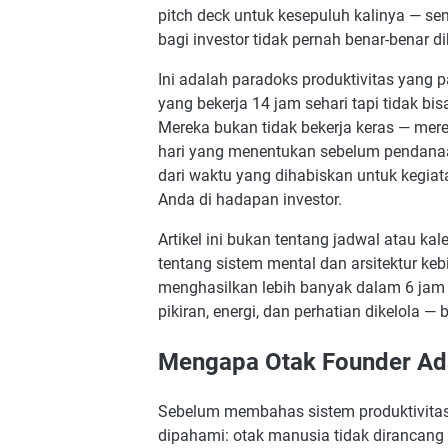
pitch deck untuk kesepuluh kalinya — s
Sistem Dokumentasi yang Sering Diabai
bagi investor tidak pernah benar-benar di
1. Learning Log
Ini adalah paradoks produktivitas yang 
2. Assumption Tracker
yang bekerja 14 jam sehari tapi tidak bis
3. Decision Log
Mereka bukan tidak bekerja keras — mer
Membangun Ketahanan Mental untuk 
hari yang menentukan sebelum pendanaa
Mentor yang Tepat
dari waktu yang dihabiskan untuk kegiat
Anda di hadapan investor.
Komunitas Sesama Founder
Ritual Pemisahan antara Kerja dan No
Artikel ini bukan tentang jadwal atau ka
Menetapkan Definisi "Cukup Baik"
tentang sistem mental dan arsitektur k
menghasilkan lebih banyak dalam 6 jam
Kesimpulan: Disiplin adalah Bentuk Ras
pikiran, energi, dan perhatian dikelola 
FAQ — 10 Pertanyaan yang Sering Diaj
1. Berapa jam ideal seorang founder be
Mengapa Otak Founder Ada
2. Bagaimana cara mengatur waktu jik
3. Apakah founder harus selalu aktif 
Sebelum membahas sistem produktivitas 
dipahami: otak manusia tidak dirancang 
4. Bagaimana cara mengatasi prokrast