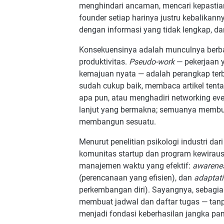
menghindari ancaman, mencari kepastian
5. Seberapa sering sebaiknya melakuk
founder setiap harinya justru kebalika
6. Bagaimana cara mendelegasikan tug
dengan informasi yang tidak lengkap, da
7. Apakah boleh mengambil cuti dari 
Konsekuensinya adalah munculnya ber
8. Bagaimana cara menjaga fokus saa
produktivitas.
Pseudo-work
— pekerjaan y
9. Tool atau aplikasi apa yang pali
kemajuan nyata — adalah perangkap terb
10. Bagaimana cara mengetahui apak
sudah cukup baik, membaca artikel tenta
apa pun, atau menghadiri networking ev
lanjut yang bermakna; semuanya membua
membangun sesuatu.
Menurut penelitian psikologi industri dari
komunitas startup dan program kewirausa
manajemen waktu yang efektif:
awarene
(perencanaan yang efisien), dan
adaptat
perkembangan diri). Sayangnya, sebagia
membuat jadwal dan daftar tugas — tanp
menjadi fondasi keberhasilan jangka pan