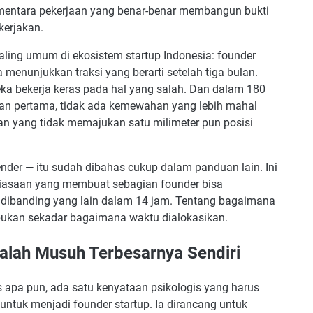
ementara pekerjaan yang benar-benar membangun bukti
kan
kerjakan.
paling umum di ekosistem startup Indonesia: founder
a menunjukkan traksi yang berarti setelah tiga bulan.
eka bekerja keras pada hal yang salah. Dan dalam 180
Jangka Panjang
n pertama, tidak ada kemewahan yang lebih mahal
an yang tidak memajukan satu milimeter pun posisi
n-Kerja
lender — itu sudah dibahas cukup dalam panduan lain. Ini
ebiasaan yang membuat sebagian founder bisa
 dibanding yang lain dalam 14 jam. Tentang bagaimana
a Hormat Tertinggi pada Impian Sendiri
— bukan sekadar bagaimana waktu dialokasikan.
ukan
kerja per hari selama fase fundraising?
lah Musuh Terbesarnya Sendiri
a masih bekerja full-time sambil membangun startup?
dan tersedia untuk timnya?
apa pun, ada satu kenyataan psikologis yang harus
untuk menjadi founder startup. Ia dirancang untuk
inasi pada pekerjaan yang paling penting?