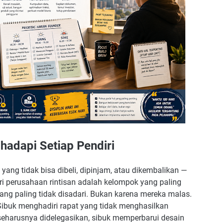
isa Diganggu
 Komunikasi
 Perencanaan Besok
 Momentum
elama 180 Hari
hadapi Setiap Pendiri
 Berlebihan
ang tidak bisa dibeli, dipinjam, atau dikembalikan —
Tidak Realistis
iri perusahaan rintisan adalah kelompok yang paling
Making
ang paling tidak disadari. Bukan karena mereka malas.
 Sibuk menghadiri rapat yang tidak menghasilkan
s yang Tidak Produktif
eharusnya didelegasikan, sibuk memperbarui desain
endapat Dana