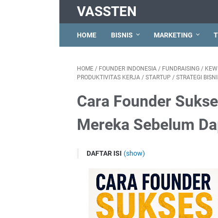
VASSTEN
HOME
BISNIS
MARKETING
T
HOME
/
FOUNDER INDONESIA
/
FUNDRAISING
/
KEW
PRODUKTIVITAS KERJA
/
STARTUP
/
STRATEGI BISNI
Cara Founder Sukse
Mereka Sebelum Da
DAFTAR ISI
(show)
Paradoks Terbesar yang Dihadapi Setiap 
Mengapa Otak Founder Adalah Musuh Te
Prinsip Pertama: Bedakan Pekerjaan Men
Arsitektur Hari yang Menghasilkan Kem