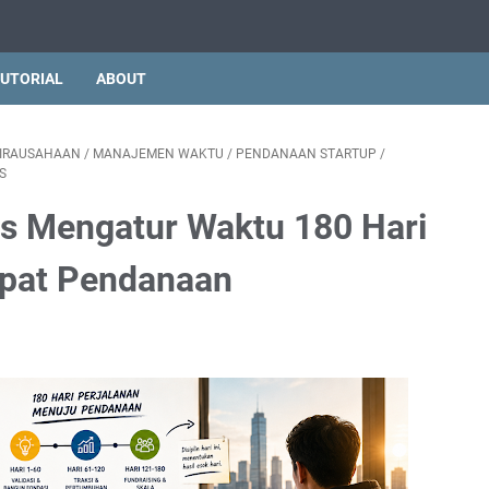
UTORIAL
ABOUT
IRAUSAHAAN
/
MANAJEMEN WAKTU
/
PENDANAAN STARTUP
/
S
s Mengatur Waktu 180 Hari
pat Pendanaan
Pendiri
rbesarnya Sendiri
dalam dari Pekerjaan Dangkal
ajuan Nyata