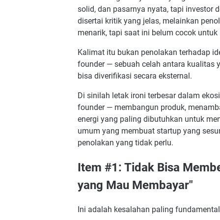
solid, dan pasarnya nyata, tapi investor
6. Apakah kesalahan-kesalahan ini l
disertai kritik yang jelas, melainkan pe
7. Bagaimana cara membuktikan bahwa
menarik, tapi saat ini belum cocok untuk 
8. Apakah competitive analysis yang j
Kalimat itu bukan penolakan terhadap ide
9. Berapa runway minimum yang dian
founder — sebuah celah antara kualitas 
10. Bagaimana cara mengakhiri pertem
bisa diverifikasi secara eksternal.
memaksa?
Di sinilah letak ironi terbesar dalam ek
founder — membangun produk, menambah 
energi yang paling dibutuhkan untuk men
umum yang membuat startup yang sesung
penolakan yang tidak perlu.
Item #1: Tidak Bisa Membe
yang Mau Membayar"
Ini adalah kesalahan paling fundamental 