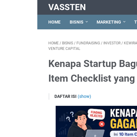
VASSTEN
HOME
BISNIS
MARKETING
T
HOME
/
BISNIS
/
FUNDRAISING
/
INVESTOR
/
KEWIR
VENTURE CAPITAL
Kenapa Startup Bagu
Item Checklist yang
DAFTAR ISI
(show)
Ketika Kualitas Produk Tidak Cukup
Item #1: Tidak Bisa Membedakan "Pasar
Item #2: Metrik Traksi yang Tidak Bisa Di
Item #3: Burn Rate Tidak Diketahui denga