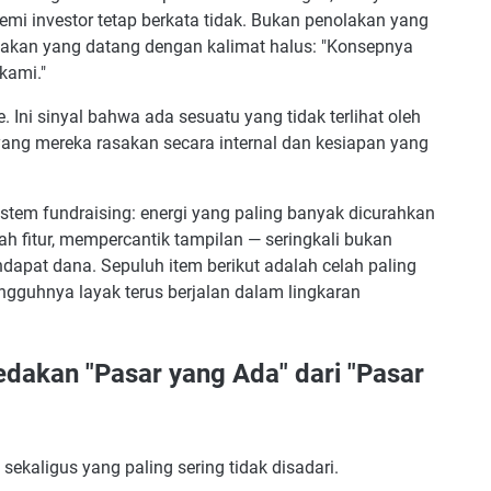
 demi investor tetap berkata tidak. Bukan penolakan yang
ebih umum di founder pemula atau berpengalaman?
nolakan yang datang dengan kalimat halus: "Konsepnya
 burn rate saya sudah dikelola dengan baik?
kami."
ujur tidak membuat investor takut dengan kompetisi yang ada?
. Ini sinyal bahwa ada sesuatu yang tidak terlihat oleh
ggap aman sebelum memulai proses fundraising?
yang mereka rasakan secara internal dan kesiapan yang
uan investor dengan next step yang efektif tanpa terkesan
osistem fundraising: energi yang paling banyak dicurahkan
fitur, mempercantik tampilan — seringkali bukan
dapat dana. Sepuluh item berikut adalah celah paling
guhnya layak terus berjalan dalam lingkaran
dakan "Pasar yang Ada" dari "Pasar
sekaligus yang paling sering tidak disadari.