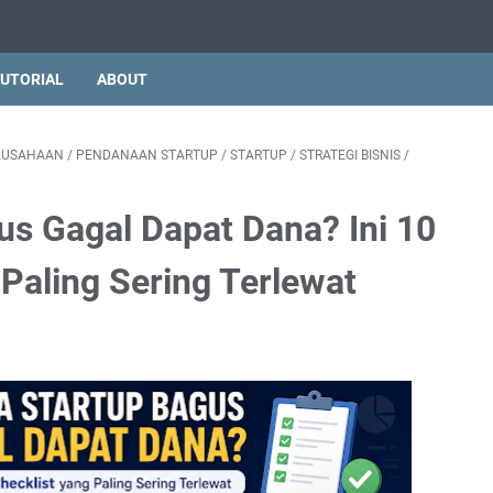
UTORIAL
ABOUT
AUSAHAAN
/
PENDANAAN STARTUP
/
STARTUP
/
STRATEGI BISNIS
/
s Gagal Dapat Dana? Ini 10
 Paling Sering Terlewat
 yang Ada" dari "Pasar yang Mau Membayar"
verifikasi Secara Independen
n Presisi