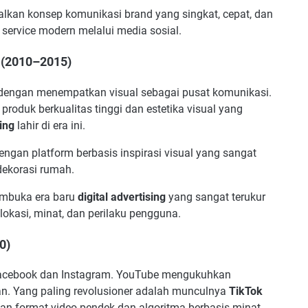
lkan konsep komunikasi brand yang singkat, cepat, dan
r service modern melalui media sosial.
t (2010–2015)
engan menempatkan visual sebagai pusat komunikasi.
produk berkualitas tinggi dan estetika visual yang
ing
lahir di era ini.
engan platform berbasis inspirasi visual yang sangat
 dekorasi rumah.
mbuka era baru
digital advertising
yang sangat terukur
lokasi, minat, dan perilaku pengguna.
0)
Facebook dan Instagram. YouTube mengukuhkan
an. Yang paling revolusioner adalah munculnya
TikTok
n format video pendek dan algoritma berbasis minat.