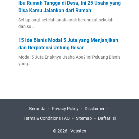
Ibu Rumah Tangga di Desa, Ini 25 Usaha yang
Bisa Kamu Jalankan dari Rumah
Setiap pagi, setelah anak-anak berangkat sekolah
dan su…
15 Ide Bisnis Modal 5 Juta yang Menjanjikan
dan Berpotensi Untung Besar
Modal 5 Juta Enaknya Usaha Apa? Ini Peluang Bisnis
yang…
Beranda
Privacy Policy
Disclaimer
Terms & Conditions FAQ
Sitemap
Daftar Isi
©
2026
-
Vassten